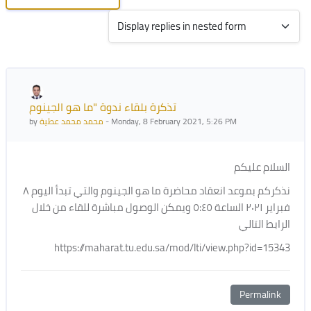
Display mode
Number of replies: 0
تذكرة بلقاء ندوة "ما هو الجينوم
by
محمد محمد عطية
-
Monday, 8 February 2021, 5:26 PM
السلام عليكم
نذكركم بموعد انعقاد محاضرة ما هو الجينوم والتي تبدأ اليوم ٨
فبراير ٢٠٢١ الساعة ٥:٤٥ ويمكن الوصول مباشرة للقاء من خلال
الرابط التالي
https://maharat.tu.edu.sa/mod/lti/view.php?id=15343
Permalink