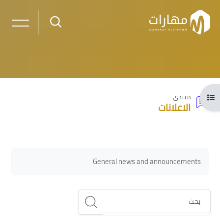
خطى إلى المحتوى الرئيسي
فتح فهرس المقرر
منتدى
الاعلانات
لكتل
الكتل
متطلبات الإكمال
General news and announcements
بحث