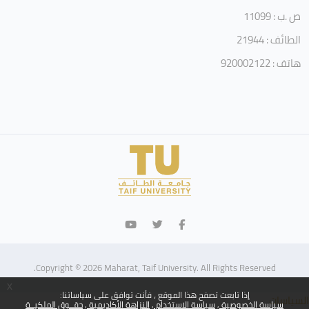
ص .ب : 11099
الطائف : 21944
هاتف : 920002122
Copyright © 2026 Maharat, Taif University. All Rights Reserved.
x
إذا تابعت تصفح هذا الموقع ، فأنت توافق على سياساتنا:
السياسات
سياسة الخصوصية
سياسة الاستخدام
النزاهة الأكاديمية
حقــوق الملكيــة