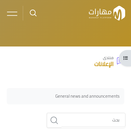
خطى إلى المحتوى الرئيسي
فتح فهرس المقرر
منتدى
الإعلانات
لكتل
الكتل
متطلبات الإكمال
General news and announcements
بحث