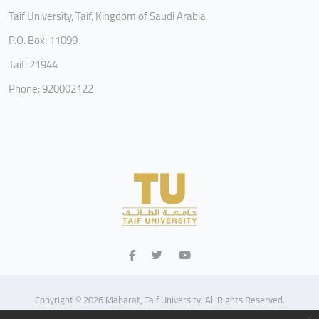
Taif University, Taif, Kingdom of Saudi Arabia
P.O. Box: 11099
Taif: 21944
Phone: 920002122
Copyright © 2026 Maharat, Taif University. All Rights Reserved.
x