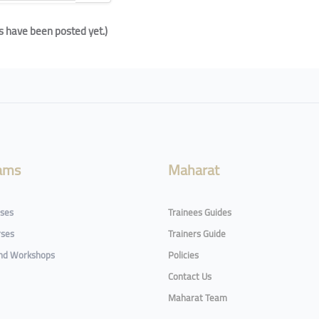
have been posted yet.)
ams
Maharat
rses
Trainees Guides
rses
Trainers Guide
and Workshops
Policies
Contact Us
Maharat Team