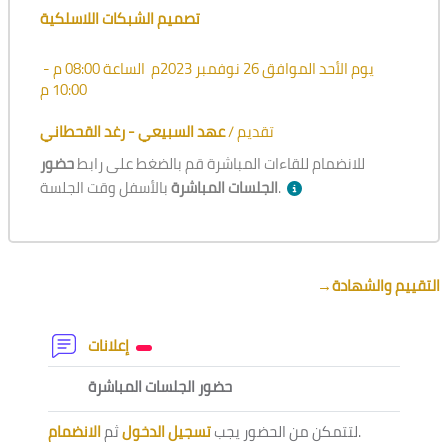
تصميم الشبكات اللاسلكية
يوم الأحد الموافق 26 نوفمبر 2023م الساعة 08:00 م -
10:00 م
تقديم /
عهد السبيعي - رغد القحطاني
للانضمام للقاءات المباشرة قم بالضغط على رابط
حضور
بالأسفل وقت الجلسة.
الجلسات المباشرة
Section outline
→
التقييم والشهادة
Forum
إعلانات
External tool
حضور الجلسات المباشرة
الانضمام
ثم
تسجيل الدخول
لتتمكن من الحضور يجب
.