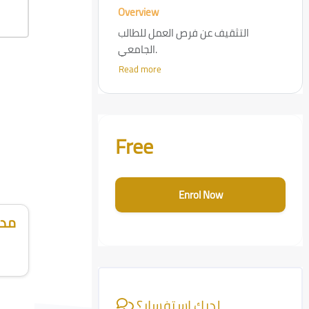
Overview
التثقيف عن فرص العمل للطالب
الجامعي.
Read more
ومهارات البحث عنها والتمكين بها.
كيف تبحث عن وظيفة تنمي مهاراتك؟
البحث عن الفرص.
Skip [Cocoon] Course Enrolment Custom
Free
Enrol Now
مدر
Skip [Cocoon] Course Info
لديك استفسار؟