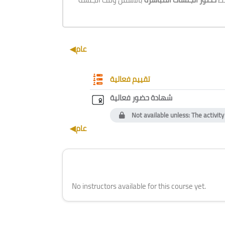
Section outline
◀︎
عام
Questionnaire
تقييم فعالية
Custom certifica
شهادة حضور فعالية
Not available unless: The activit
◀︎
عام
Blocks
Skip [Cocoon] Course Instructor
No instructors available for this course yet.