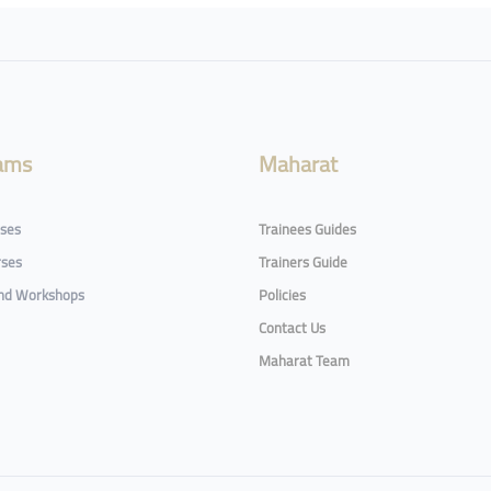
ams
Maharat
rses
Trainees Guides
rses
Trainers Guide
and Workshops
Policies
Contact Us
Maharat Team