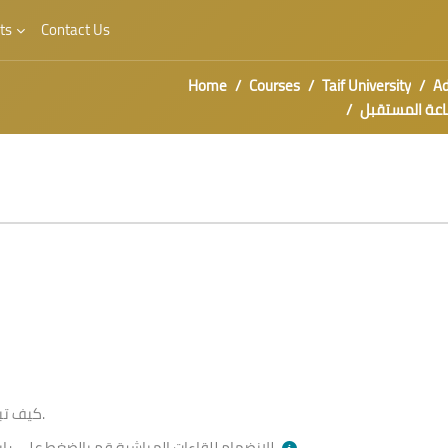
ts
Contact Us
Home
Courses
Taif University
Ad
عة المستقبل
كيف تبحث عن وظيفة تنمي مهاراتك؟ البحث عن الفرص.
بالأسفل وقت الجلسة.
للانضمام للقاءات المباشرة قم بالضغط على را