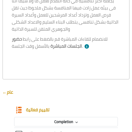
يجعله أكثر تنافسية في حالة التقدم لعمل ما ولا سيما اننا
فى بيئه عمل زادت فيها المنافسة بشكل ملحوظ حيث تقل
فرص العمل وتزداد أعداد المرشحين للعمل وأعداد السيرة
الذاتية بشكل تنافسى يتطلب البناء السليم والاعداد الشكلى
والجوهري المتقن للسيرة الذاتية
للانضمام للقاءات المباشرة قم بالضغط على رابط
حضور
بالأسفل وقت الجلسة.
الجلسات المباشرة
Section outline
←
عام
Questionnaire
تقييم فعالية
Completion