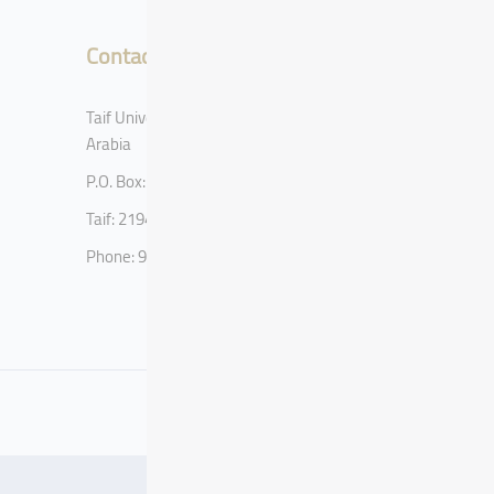
Contact
Taif University, Taif, Kingdom of Saudi
Arabia
P.O. Box: 11099
Taif: 21944
Phone: 920002122