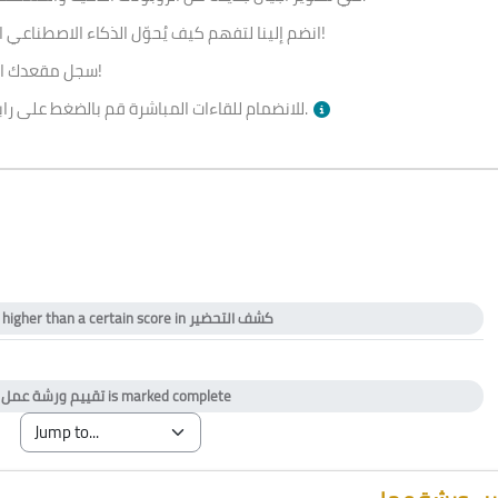
انضم إلينا لتفهم كيف يُحوّل الذكاء الاصطناعي الروبوتات إلى قادة المستقبل في جميع الصناعات!
سجل مقعدك الآن لتكتشف القوة الكامنة وراء الروبوتات الذكية!
بالأسفل وقت الجلسة.
للانضمام للقاءات المباشرة قم بالضغط على را
كشف التحضير
 higher than a certain score in
ficate
is marked complete
تقييم ورشة عمل
y