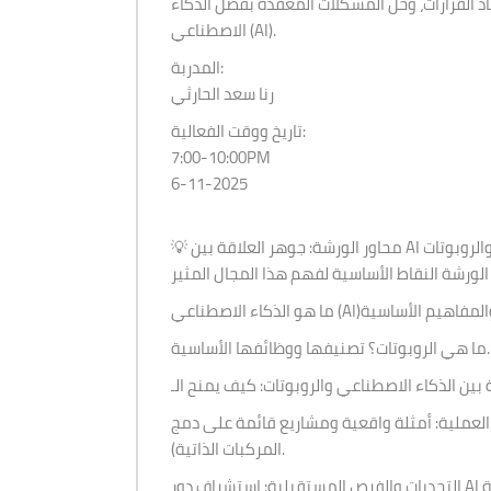
ذ القرارات، وحل المشكلات المعقدة بفضل الذكاء
الاصطناعي (AI).
المدربة:
رنا سعد الحارثي
تاريخ ووقت الفعالية:
7:00-10:00PM
6-11-2025
 محاور الورشة: جوهر العلاقة بين AI والروبوتات
ما هي الروبوتات؟ تصنيفها ووظائفها الأساسية.
مثلة واقعية ومشاريع قائمة على دمج AI في الروبوتات (مثل: الروبوتات الصناعية، الرعاية الصحية،
المركبات الذاتية).