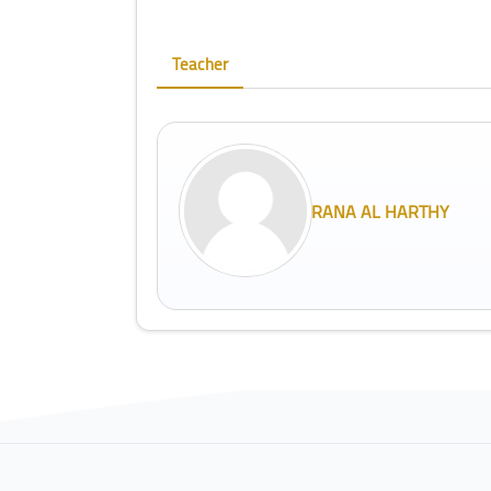
Teacher
RANA AL HARTHY
Blocks