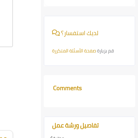
تاريخ ووقت الفعالية:
7:00-10:00PM
Skip [Cocoon] Course Info
6-11-2025
لديك استفسار؟
قم بزيارة
صفحة الأسئلة المتكررة
Comments
Skip Comments
Skip [Cocoon] Course Features Advanced
تفاصيل ورشة عمل