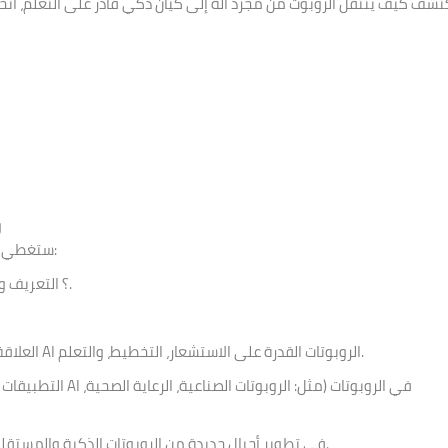
تشف كيف ينتقل الروبوت من مجرد آلة إلى كيان ذكي قادر على التعلم، اتخا
💡
ستغطي الورشة النقاط الأساسية لفهم هذا المجال المثير:
ما هو الذكاء الاصطناعي (AI)؟ التعريف والمفاهيم الأساسية.
العلاقة بين الذكاء الاصطناعي والروبوتات: كيف يمنح الـ AI الروبوتات القدرة على الاستشعار، التخطيط، والتعلم.
التطبيقات العملية: أ
التحديات والفرص المستقبلية: استشراف دور AI في تطوير أجيال جديدة من الروبوتات الذكية والمستقلة.