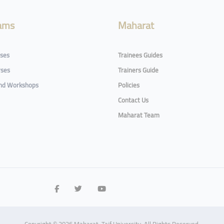
ams
Maharat
rses
Trainees Guides
rses
Trainers Guide
and Workshops
Policies
Contact Us
Maharat Team
Copyright © 2026 Maharat, Taif University. All Rights Reserved.