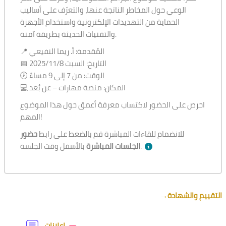
الوعي حول المخاطر الناتجة عنها، والتعرّف على أساليب
الحماية من التهديدات الإلكترونية واستخدام الأجهزة
والتقنيات الحديثة بطريقة آمنة.
📍 المُقدمة: أ. ريما النفيعي
📅 التاريخ: السبت 2025/11/8
🕖 الوقت: من 7 إلى 9 مساءً
💻 المكان: منصة مهارات – عن بُعد
احرص على الحضور لاكتساب معرفة أعمق حول هذا الموضوع
المهم!
للانضمام للقاءات المباشرة قم بالضغط على رابط
حضور
بالأسفل وقت الجلسة.
الجلسات المباشرة
Section outline
→
التقييم والشهادة
Forum
إعلانات