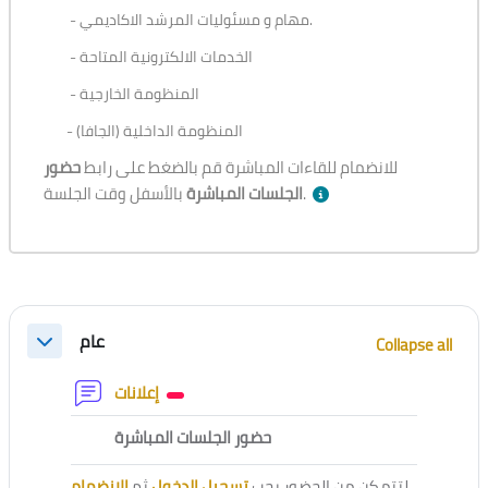
- مهام و مسئوليات المرشد الاكاديمي.
- الخدمات الالكترونية المتاحة
- المنظومة الخارجية
- المنظومة الداخلية (الجافا)
للانضمام للقاءات المباشرة قم بالضغط على رابط
حضور
بالأسفل وقت الجلسة.
الجلسات المباشرة
Section outline
عام
Collapse all
Collapse
Forum
إعلانات
External tool
حضور الجلسات المباشرة
الانضمام
ثم
تسجيل الدخول
لتتمكن من الحضور يجب
.