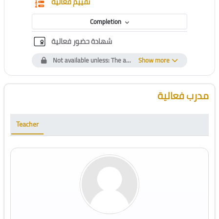
Questionnaire
تقييم فعالية
Completion
Custom certificate
شهادة حضور فعالية
Not available unless: The activity
Show more
تقييم فعالية
is marked comp
Blocks
Skip [Cocoon] Course Instructor
مدرب فعالية
Teacher