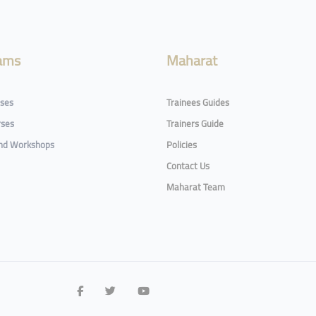
ams
Maharat
rses
Trainees Guides
rses
Trainers Guide
and Workshops
Policies
Contact Us
Maharat Team