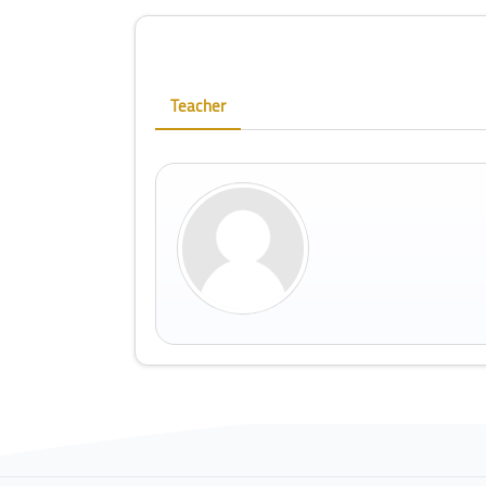
Blocks
Skip [Cocoon] Course Instructor
Teacher