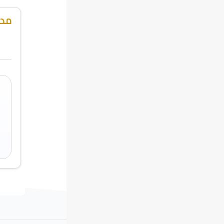
مدر
M