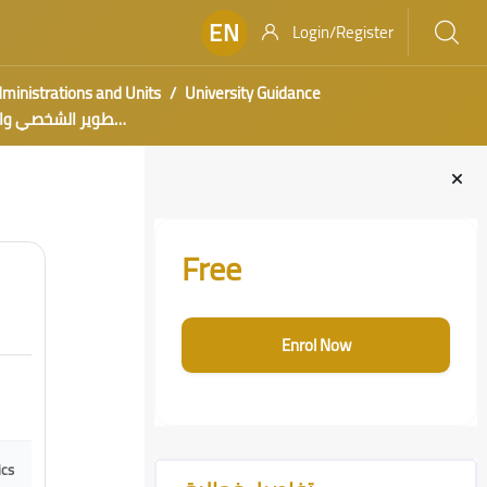
EN
Login/Register
ministrations and Units
University Guidance
التطوير الشخصي و
Blocks
Skip [Cocoon] Course Enrolment Custom
Free
Enrol Now
Skip [Cocoon] Course Features Advanced
ics