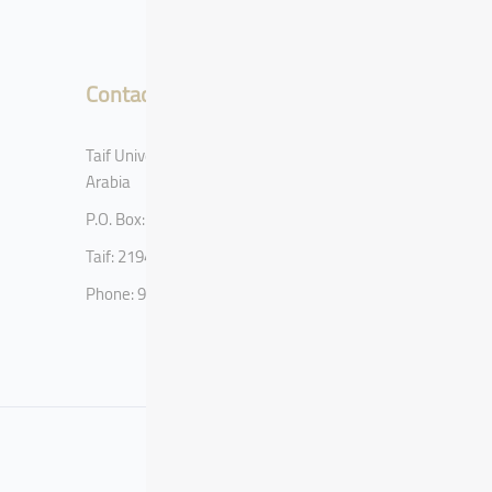
Contact
Taif University, Taif, Kingdom of Saudi
Arabia
P.O. Box: 11099
Taif: 21944
Phone: 920002122