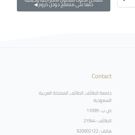
حلها على متصفح جوجل كروم ◀︎
Contact
جامعة الطائف، الطائف، المملكة العربية
السعودية
ص .ب : 11099
الطائف : 21944
هاتف : 920002122