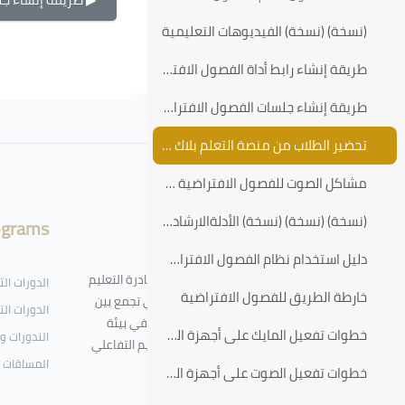
(نسخة) (نسخة) الفيديوهات التعليمية
طريقة إنشاء رابط أداة الفصول الافتراضية
الكتل
طريقة إنشاء جلسات الفصول الافتراضية
تحضير الطلاب من منصة التعلم بلاك بورد للمنظومة الجامعية
لكتل
مشاكل الصوت للفصول الافتراضية وكيفية حلها على متصفح جوجل كروم
(نسخة) (نسخة) (نسخة) الأدلةالارشادية
ograms
About
دليل استخدام نظام الفصول الافتراضية
منصة التدريب الإلكتروني - أحد مبادرة التعليم
الدورات ال
خارطة الطريق للفصول الافتراضية
الإلكتروني بجامعة الطائف - والتي تجمع بين
الدورات الت
التعلم الرقمي الذاتي والافتراضي في بيئة
خطوات تفعيل المايك على أجهزة الماك وأجهزة الذكية أبل
الندورات و
متكاملة مبنية على أساليب التعليم التفاعلي
المساقات 
وتقنيات الألعاب التحفيزية
خطوات تفعيل الصوت على أجهزة الماك وأجهزة الذكية أبل