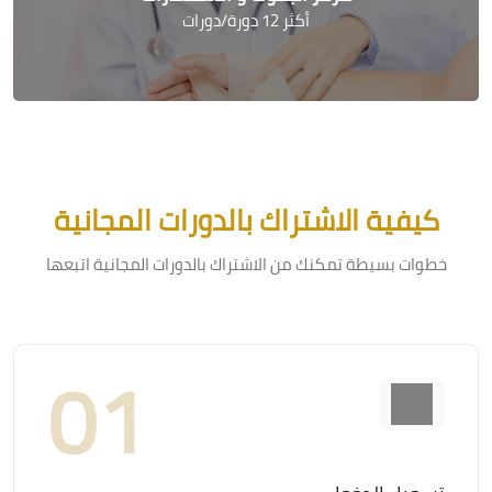
أكثر 12 دورة/دورات
جاوز [Cocoon] Featured courses masonry
جاوز [Cocoon] Steps
كيفية الاشتراك بالدورات المجانية
خطوات بسيطة تمكنك من الاشتراك بالدورات المجانية اتبعها