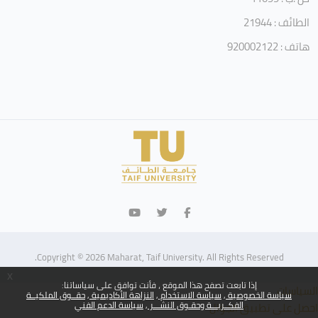
الطائف : 21944
هاتف : 920002122
Copyright © 2026 Maharat, Taif University. All Rights Reserved.
x
إذا تابعت تصفح هذا الموقع ، فأنت توافق على سياساتنا:
السياسات
سياسة الخصوصية
سياسة الاستخدام
النزاهة الأكاديمية
حقــوق الملكيــة
الفكــريـــة وحقـوق النشـــر
سياسة الدعم الفني
احصل على تطبيق الجوّال