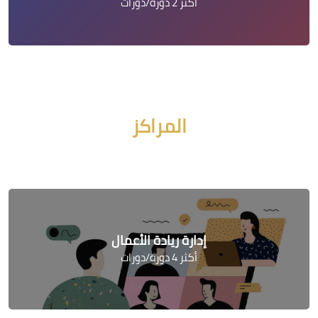
أكثر 2 دورة/دورات
جاوز [Cocoon] Course categories
المراكز
إدارة ريادة الأعمال
أكثر 4 دورة/دورات